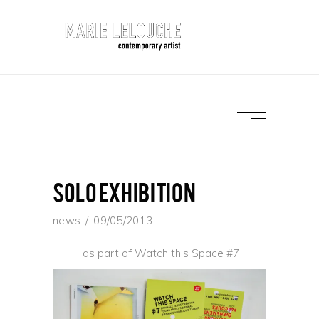
solo exhibition
news
09/05/2013
as part of Watch this Space #7