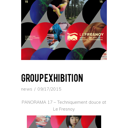
group exhibition
news
09/17/2015
PANORAMA 17 – Techniquement douce at
Le Fresnoy