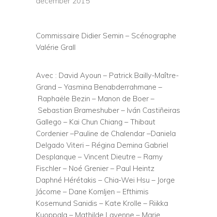
december 2015
Commissaire Didier Semin –
Scénographe
Valérie Grall
Avec : David Ayoun – Patrick Bailly-Maître-
Grand – Yasmina Benabderrahmane –
Raphaële Bezin – Manon de Boer –
Sebastian Brameshuber – Iván Castiñeiras
Gallego – Kai Chun Chiang – Thibaut
Cordenier –Pauline de Chalendar –Daniela
Delgado Viteri – Régina Demina Gabriel
Desplanque – Vincent Dieutre – Ramy
Fischler – Noé Grenier – Paul Heintz
Daphné Hérétakis – Chia‐Wei Hsu – Jorge
Jácome – Dane Komljen – Efthimis
Kosemund Sanidis – Kate Krolle – Riikka
Kuoppala – Mathilde Lavenne – Marie