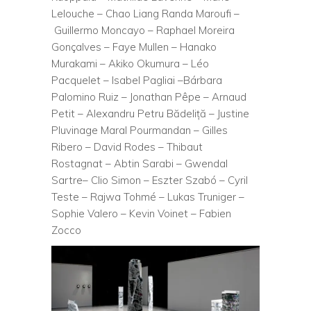
Lelouche – Chao Liang Randa Maroufi –
Guillermo Moncayo – Raphael Moreira
Gonçalves – Faye Mullen – Hanako
Murakami – Akiko Okumura – Léo
Pacquelet – Isabel Pagliai –Bárbara
Palomino Ruiz – Jonathan Pêpe – Arnaud
Petit – Alexandru Petru Bădeliță – Justine
Pluvinage Maral Pourmandan – Gilles
Ribero – David Rodes – Thibaut
Rostagnat – Abtin Sarabi – Gwendal
Sartre– Clio Simon – Eszter Szabó – Cyril
Teste – Rajwa Tohmé – Lukas Truniger –
Sophie Valero – Kevin Voinet – Fabien
Zocco