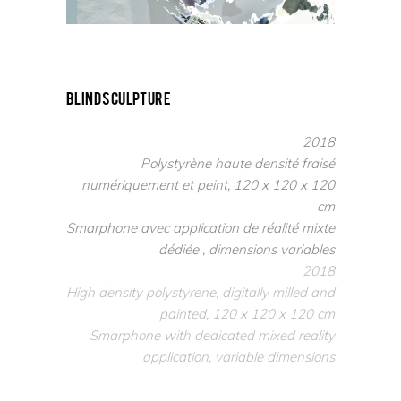
blind sculpture
2018
Polystyrène haute densité fraisé
numériquement et peint, 120 x 120 x 120
cm
Smarphone avec application de réalité mixte
dédiée , dimensions variables
2018
High density polystyrene, digitally milled and
painted, 120 x 120 x 120 cm
Smarphone with dedicated mixed reality
application, variable dimensions
–